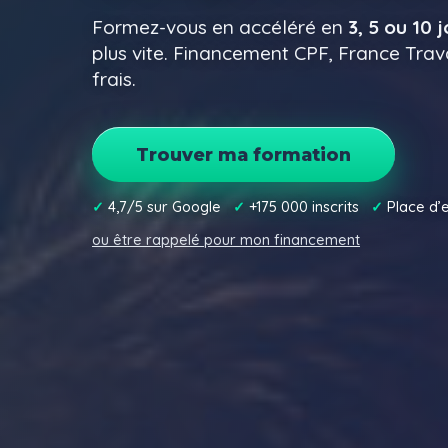
Formez-vous en accéléré en
3, 5 ou 10 
Code en ligne
plus vite. Financement CPF, France Trava
Bâteau
frais.
Bateau
Trouver ma formation
✓
4,7/5 sur Google
✓
+175 000 inscrits
✓
Place d’
ou être rappelé pour mon financement