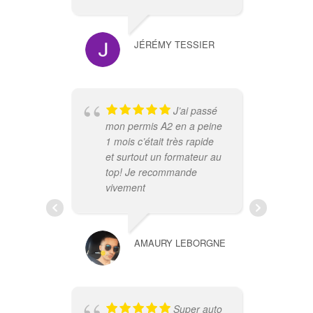
mot
et 
tou
JÉRÉMY TESSIER
su 
sur
Cet
mon
J’ai passé
top
mon permis A2 en a peine
re
1 mois c’était très rapide
Mer
et surtout un formateur au
top! Je recommande
vivement
AMAURY LEBORGNE
re
éco
Super auto
déd