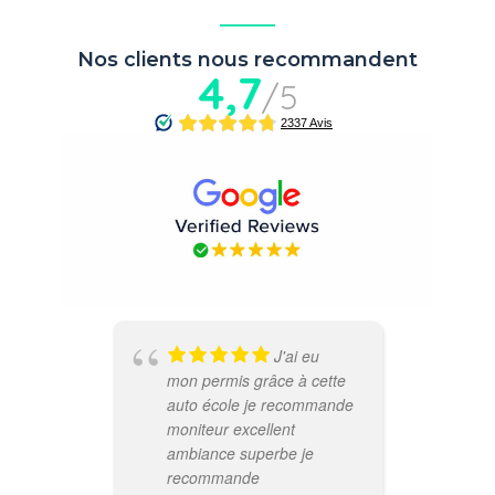
Nos clients nous recommandent
4,7
/5
J'ai eu
mon permis grâce à cette
for
auto école je recommande
con
moniteur excellent
mon
ambiance superbe je
rap
recommande
lan