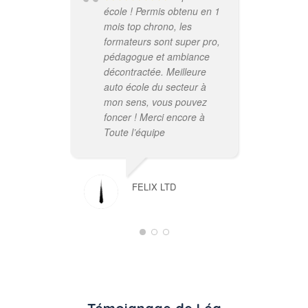
école ! Permis obtenu en 1
son
mois top chrono, les
trè
formateurs sont super pro,
pou
pédagogue et ambiance
à F
décontractée. Meilleure
auto école du secteur à
mon sens, vous pouvez
foncer ! Merci encore à
Toute l’équipe
FELIX LTD
aut
bea
été
ext
con
aut