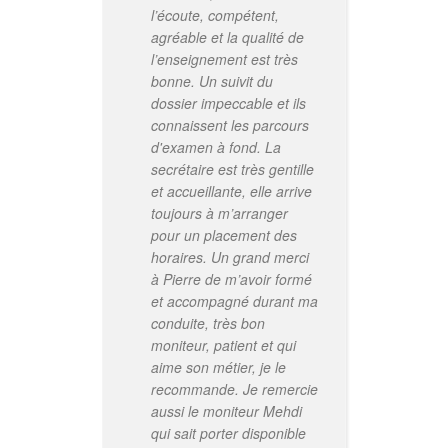
l’écoute, compétent,
ell
agréable et la qualité de
dis
l’enseignement est très
dat
bonne. Un suivit du
ce 
dossier impeccable et ils
néc
connaissent les parcours
Aud
d'examen à fond. La
l'é
secrétaire est très gentille
app
et accueillante, elle arrive
bcp
toujours à m’arranger
et 
pour un placement des
dir
horaires. Un grand merci
des
à Pierre de m’avoir formé
sui
et accompagné durant ma
aut
conduite, très bon
bou
moniteur, patient et qui
mon
aime son métier, je le
moi
recommande. Je remercie
mot
aussi le moniteur Mehdi
pet
qui sait porter disponible