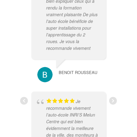
bien expliquer ceux qui a
rendu la formation
vraiment plaisante De plus
l'auto école bénéficie de
super installations pour
l'apprentissage du 2
roues. Je vous la
recommande vivement
cen
dev
re
BENOIT ROUSSEAU
Je
recommande vivement
l’auto-école INRI’S Melun
Centre qui est bien
aut
évidemment la meilleure
Lau
de la ville, des moniteurs à
agr