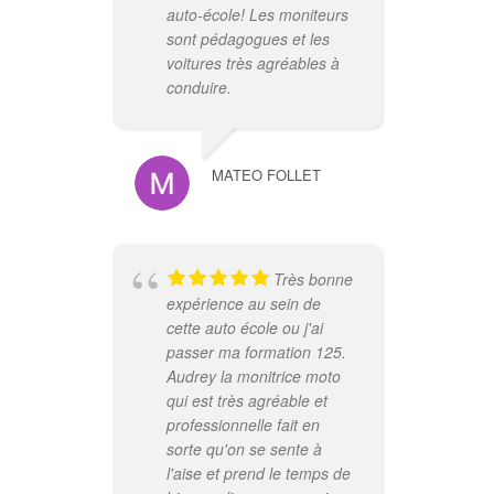
auto-école! Les moniteurs
le 
sont pédagogues et les
aut
voitures très agréables à
ac
conduire.
abs
for
nos
réa
MATEO FOLLET
ac
lon
con
réu
Très bonne
mis
expérience au sein de
arr
cette auto école ou j'ai
pos
passer ma formation 125.
De 
Audrey la monitrice moto
l'é
qui est très agréable et
pas
professionnelle fait en
tra
sorte qu'on se sente à
re
l'aise et prend le temps de