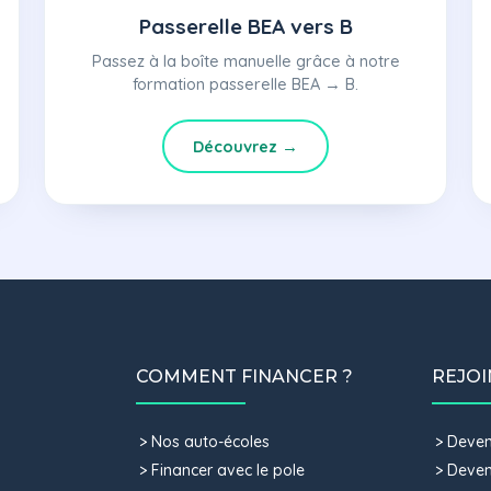
Passerelle BEA vers B
Passez à la boîte manuelle grâce à notre
formation passerelle BEA → B.
Découvrez →
COMMENT FINANCER ?
REJOI
Nos auto-écoles
Deveni
Financer avec le pole
Deven