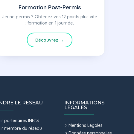
Formation Post-Permis
Jeune permis ? Obtenez vos 12 points plus vite
: formation en 1 journée.
Découvrez →
NDRE LE RESEAU
INFORMATIONS
LÉGALES
r partenaires INRI’S
Mentions Légales
ir membre du réseau
Données personnelles