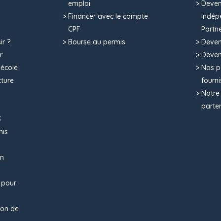
emploi
Deven
Financer avec le compte
indép
CPF
Partn
ir ?
Bourse au permis
Deven
r
Deven
o-école
Nos p
cture
fourni
Notre
parte
S
mis
un
e pour
ion de