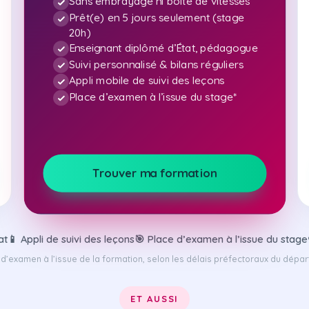
Sans embrayage ni boîte de vitesses
Prêt(e) en 5 jours seulement (stage
20h)
Enseignant diplômé d’État, pédagogue
Suivi personnalisé & bilans réguliers
Appli mobile de suivi des leçons
Place d’examen à l’issue du stage*
Trouver ma formation
at
📱 Appli de suivi des leçons
🎯 Place d’examen à l’issue du stage
 d’examen à l’issue de la formation, selon les délais préfectoraux du dépa
ET AUSSI