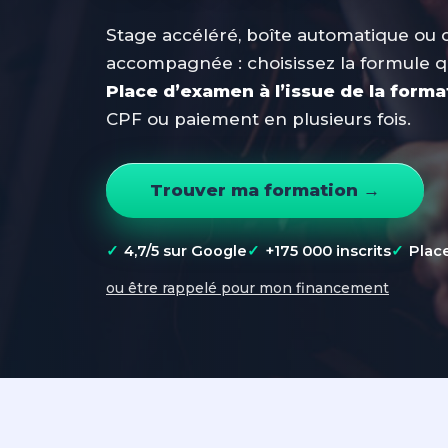
Stage accéléré, boîte automatique ou 
Code en ligne
accompagnée : choisissez la formule q
Bâteau
Bateau
Place d’examen à l’issue de la forma
CPF ou paiement en plusieurs fois.
Trouver ma formation →
✓
4,7/5 sur Google
✓
+175 000 inscrits
✓
Plac
ou être rappelé pour mon financement