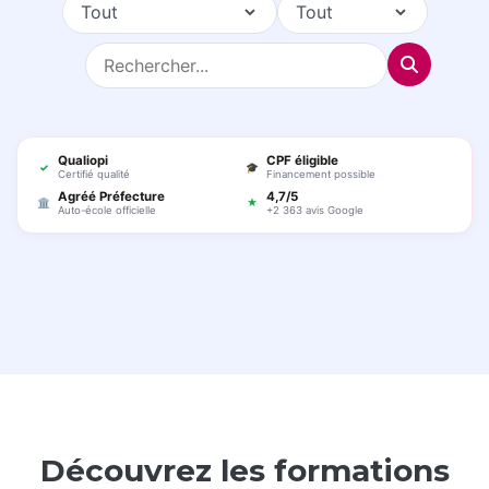
Qualiopi
CPF éligible
✓
🎓
Certifié qualité
Financement possible
Agréé Préfecture
4,7/5
🏛
★
Auto-école officielle
+2 363 avis Google
Découvrez les formations