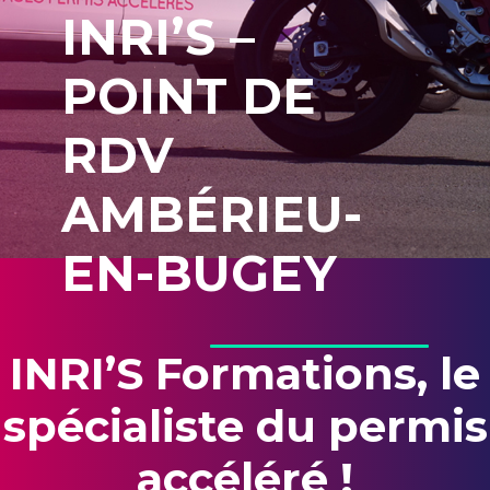
INRI’S –
POINT DE
RDV
AMBÉRIEU-
EN-BUGEY
INRI’S Formations, le
spécialiste du permis
accéléré !