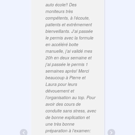
auto école!! Des
pou
moniteurs très
à F
compétents, à l'écoute,
patients et extrêmement
bienveillants. J’ai passée
le permis avec la formule
en accéléré boite
manuelle, j’ai validé mes
20h en deux semaine et
j’ai passée le permis 1
dif
semaines après! Merci
trè
beaucoup à Pierre et
et 
Laura pour leurs
que
dévouement et
un 
l’organisation au top. Pour
niv
avoir des cours de
éta
conduite sans stress, avec
Apr
de bonne explication et
au 
une très bonne
ma 
préparation à l’examen: