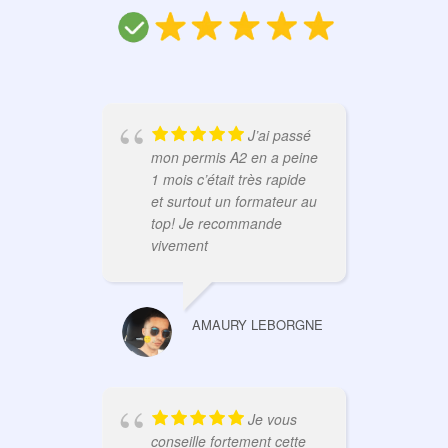
J’ai passé
mon permis A2 en a peine
Cou
1 mois c’était très rapide
et surtout un formateur au
top! Je recommande
vivement
AMAURY LEBORGNE
re
éco
déd
Je vous
son
conseille fortement cette
trè