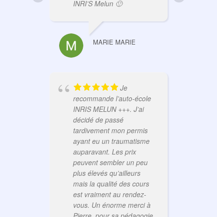
la 
INRI’S Melun 🙂
éta
alt
con
MARIE MARIE
bea
Mer
de 
Pie
Je
recommande l’auto-école
INRIS MELUN +++. J’ai
décidé de passé
tardivement mon permis
ayant eu un traumatisme
auparavant. Les prix
peuvent sembler un peu
plus élevés qu’ailleurs
mais la qualité des cours
est vraiment au rendez-
vous. Un énorme merci à
Pierre, pour sa pédagogie,