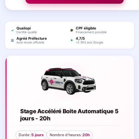
Qualiopi
CPF éligible
✓
🎓
Certifié qualité
Financement possible
Agréé Préfecture
4,7/5
🏛
★
Auto-école officielle
+2 363 avis Google
Stage Accéléré Boite Automatique 5
jours - 20h
Durée :
5 jours
Nombre d'heures :
20h