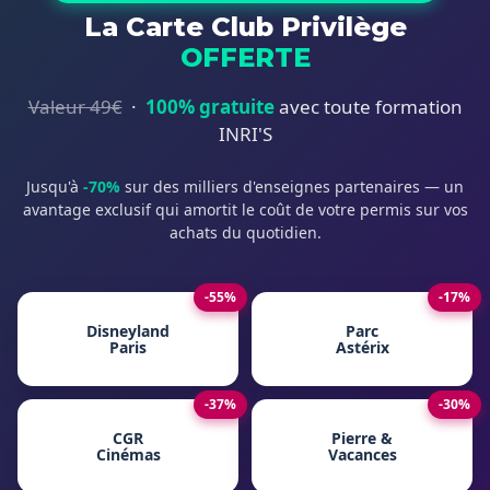
La Carte Club Privilège
OFFERTE
Valeur 49€
·
100% gratuite
avec toute formation
INRI'S
Jusqu'à
-70%
sur des milliers d'enseignes partenaires — un
avantage exclusif qui amortit le coût de votre permis sur vos
achats du quotidien.
-55%
-17%
Disneyland
Parc
Paris
Astérix
-37%
-30%
CGR
Pierre &
Cinémas
Vacances