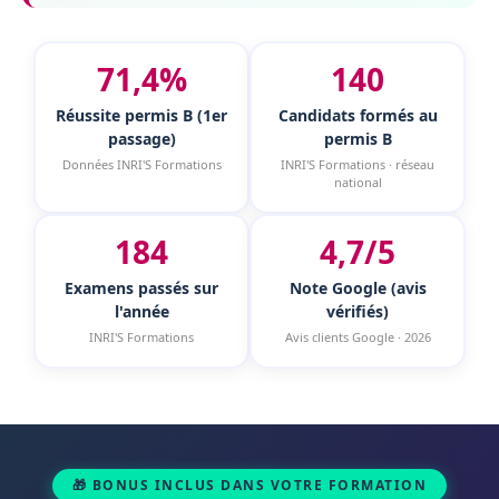
71,4%
140
Réussite permis B (1er
Candidats formés au
passage)
permis B
Données INRI'S Formations
INRI'S Formations · réseau
national
184
4,7/5
Examens passés sur
Note Google (avis
l'année
vérifiés)
INRI'S Formations
Avis clients Google · 2026
🎁 BONUS INCLUS DANS VOTRE FORMATION