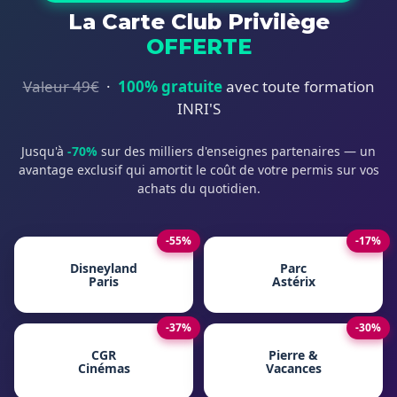
La Carte Club Privilège
OFFERTE
Valeur 49€
·
100% gratuite
avec toute formation
INRI'S
Jusqu'à
-70%
sur des milliers d'enseignes partenaires — un
avantage exclusif qui amortit le coût de votre permis sur vos
achats du quotidien.
-55%
-17%
Disneyland
Parc
Paris
Astérix
-37%
-30%
CGR
Pierre &
Cinémas
Vacances