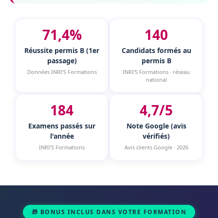
71,4%
140
Réussite permis B (1er
Candidats formés au
passage)
permis B
Données INRI'S Formations
INRI'S Formations · réseau
national
184
4,7/5
Examens passés sur
Note Google (avis
l'année
vérifiés)
INRI'S Formations
Avis clients Google · 2026
🎁 BONUS INCLUS DANS VOTRE FORMATION