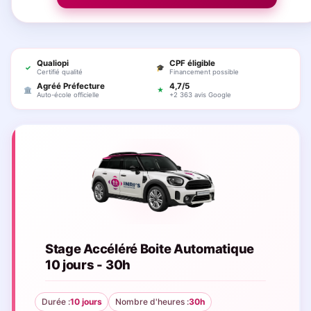
Qualiopi
CPF éligible
✓
🎓
Certifié qualité
Financement possible
Agréé Préfecture
4,7/5
🏛
★
Auto-école officielle
+2 363 avis Google
Stage Accéléré Boite Automatique
10 jours - 30h
Durée :
10 jours
Nombre d'heures :
30h