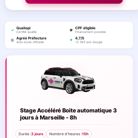
Qualiopi
CPF éligible
✓
🎓
Certifié qualité
Financement possible
Agréé Préfecture
4,7/5
🏛
★
Auto-école officielle
+2 363 avis Google
Stage Accéléré Boite automatique 3
jours à Marseille - 8h
Durée :
3 jours
Nombre d'heures :
10h