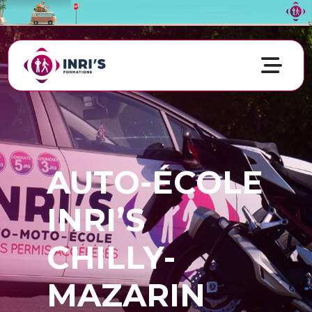
AUTO-ÉCOLE
INRI’S
CHILLY-
MAZARIN