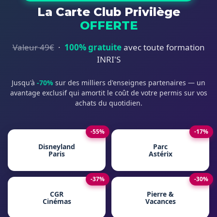
La Carte Club Privilège
OFFERTE
Valeur 49€
·
100% gratuite
avec toute formation
INRI'S
Jusqu'à
-70%
sur des milliers d'enseignes partenaires — un
avantage exclusif qui amortit le coût de votre permis sur vos
achats du quotidien.
-55%
-17%
Disneyland
Parc
Paris
Astérix
-37%
-30%
CGR
Pierre &
Cinémas
Vacances