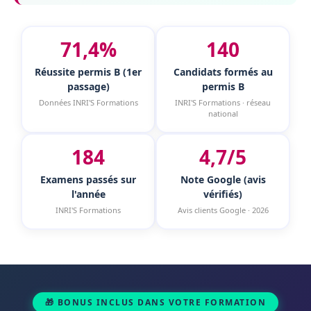
71,4%
140
Réussite permis B (1er
Candidats formés au
passage)
permis B
Données INRI'S Formations
INRI'S Formations · réseau
national
184
4,7/5
Examens passés sur
Note Google (avis
l'année
vérifiés)
INRI'S Formations
Avis clients Google · 2026
🎁 BONUS INCLUS DANS VOTRE FORMATION