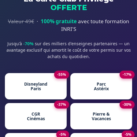
OFFERTE
Valeur 49€
·
100% gratuite
avec toute formation
INRI'S
Jusqu'à
-70%
sur des milliers d'enseignes partenaires — un
avantage exclusif qui amortit le coût de votre permis sur vos
achats du quotidien.
-55%
-17%
Disneyland
Parc
Paris
Astérix
-37%
-30%
CGR
Pierre &
Cinémas
Vacances
-5%
-5%