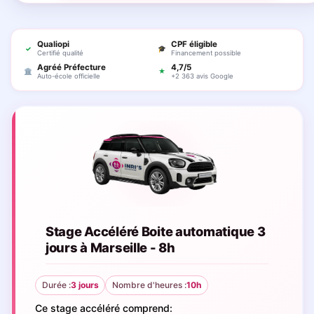
Qualiopi
CPF éligible
✓
🎓
Certifié qualité
Financement possible
Agréé Préfecture
4,7/5
🏛
★
Auto-école officielle
+2 363 avis Google
Stage Accéléré Boite automatique 3
jours à Marseille - 8h
Durée :
3 jours
Nombre d'heures :
10h
Ce stage accéléré comprend: