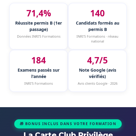
71,4%
140
Réussite permis B (1er
Candidats formés au
passage)
permis B
Données INRI'S Formations
INRI'S Formations · réseau
national
184
4,7/5
Examens passés sur
Note Google (avis
l'année
vérifiés)
INRI'S Formations
Avis clients Google · 2026
🎁 BONUS INCLUS DANS VOTRE FORMATION
La Carte Club Privilège