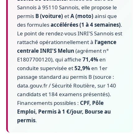
Sannois à 95110 Sannois, elle propose le
permis
B (voiture)
et
A (moto)
ainsi que
des formules
accélérées (1 à 4 semaines)
.
Le point de rendez-vous INRI'S Sannois est
rattaché opérationnellement à
l'agence
centrale INRI'S Melun
(agrément n°
E1807700120), qui affiche
71,4%
en
conduite supervisée et
52,9%
en 1er
passage standard au permis B (source :
data.gouv.fr / Sécurité Routière, sur 140
candidats et 184 examens présentés).
Financements possibles :
CPF, Pôle
Emploi, Permis à 1 €/jour, Bourse au
permis
.