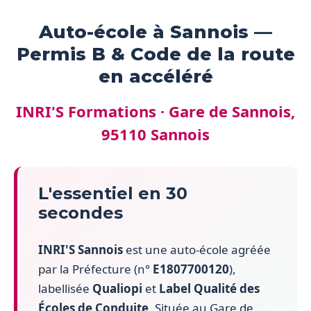
Auto-école à Sannois —
Permis B & Code de la route
en accéléré
INRI'S Formations · Gare de Sannois,
95110 Sannois
L'essentiel en 30
secondes
INRI'S Sannois
est une auto-école agréée
par la Préfecture (n°
E1807700120
),
labellisée
Qualiopi
et
Label Qualité des
Écoles de Conduite
. Située au Gare de