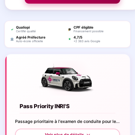
Qualiopi
CPF éligible
✓
🎓
Certifié qualité
Financement possible
Agréé Préfecture
4,7/5
🏛
★
Auto-école officielle
+2 363 avis Google
Pass Priority INRI'S
Passage prioritaire à l'examen de conduite pour le...