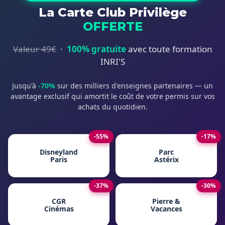
La Carte Club Privilège
OFFERTE
Valeur 49€
·
100% gratuite
avec toute formation
INRI'S
Jusqu'à
-70%
sur des milliers d'enseignes partenaires — un
avantage exclusif qui amortit le coût de votre permis sur vos
achats du quotidien.
-55%
-17%
Disneyland
Parc
Paris
Astérix
-37%
-30%
CGR
Pierre &
Cinémas
Vacances