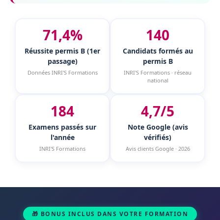
71,4%
140
Réussite permis B (1er
Candidats formés au
passage)
permis B
Données INRI'S Formations
INRI'S Formations · réseau
national
184
4,7/5
Examens passés sur
Note Google (avis
l'année
vérifiés)
INRI'S Formations
Avis clients Google · 2026
🎁 BONUS INCLUS DANS VOTRE FORMATION