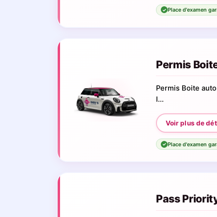
Place d'examen gar
✓
Permis Boit
Permis Boite aut
I...
Place d'examen gar
✓
Pass Priority