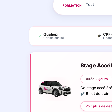
FORMATION
Qualiopi
CPF 
✓
🎓
Certifié qualité
Finan
Stage Accélé
Durée :
3 jours
Ce stage accélér
✔️ Billet de train..