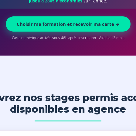
jusqu'à 280€ d'économies
sur l'année.
Choisir ma formation et recevoir ma carte →
Carte numérique activée sous 48h après inscription · Valable 12 mois
rez nos stages permis ac
disponibles en agence