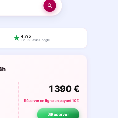
★
4,7/5
+2 363 avis Google
 8h
1 390 €
Réserver en ligne en payant 10%
Réserver