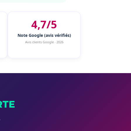
4,7/5
Note Google (avis vérifiés)
Avis clients Google · 2026
RTE
S