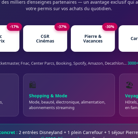
 des milliers d'enseignes partenaires — un avantage exclusif qui a
votre permis sur vos achats du quotidien.
-17%
-37%
-30%
c
CGR
Pierre &
Car
rix
Cinémas
Vacances
cketmaster, Fnac, Center Parcs, Booking, Spotify, Amazon, Decathlon…
3000+
🛍️
🏖️
Shopping & Mode
Voyag
s,
Mode, beauté, électronique, alimentation,
Hôtels,
abonnements streaming
en fami
oncret :
2 entrées Disneyland + 1 plein Carrefour + 1 séjour Pier