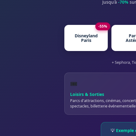
Jusqu'à
-70%
sur
-55%
Disneyland
Par
Paris
Asté
+ Sephora, Ti
🎟️
Loisirs & Sorties
Parcs d'attractions, cinémas, concert
spectacles, billetterie événementielle
💡
Exemple c