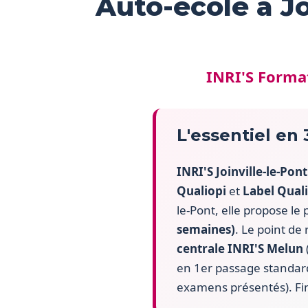
Auto-école à J
INRI'S Format
L'essentiel en
INRI'S Joinville-le-Pont
Qualiopi
et
Label Quali
le-Pont, elle propose le
semaines)
. Le point de
centrale INRI'S Melun
en 1er passage standard 
examens présentés). Fi