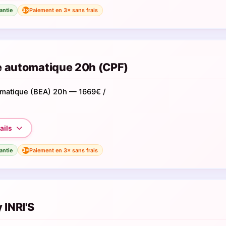
antie
Paiement en 3× sans frais
3×
e automatique 20h (CPF)
omatique (BEA) 20h — 1669€ /
antie
Paiement en 3× sans frais
3×
 INRI'S