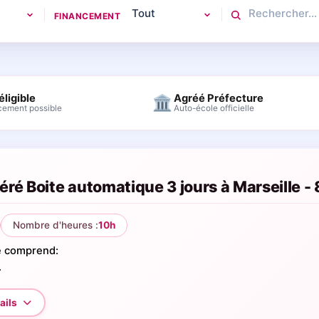
FINANCEMENT
éligible
Agréé Préfecture
🏛
cement possible
Auto-école officielle
ré Boite automatique 3 jours à Marseille -
Nombre d'heures :
10h
é comprend:
.