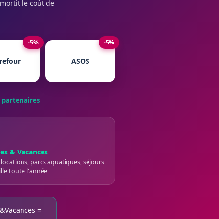
mortit le coût de
-5%
-5%
refour
ASOS
 partenaires
es & Vacances
 locations, parcs aquatiques, séjours
lle toute l'année
re&Vacances =