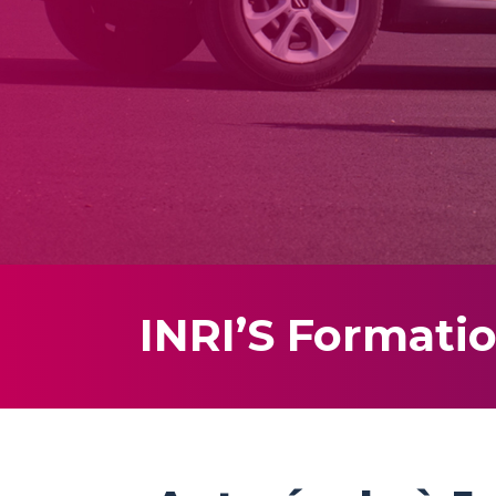
Code en ligne
Bâteau
Bateau
INRI’S Formatio