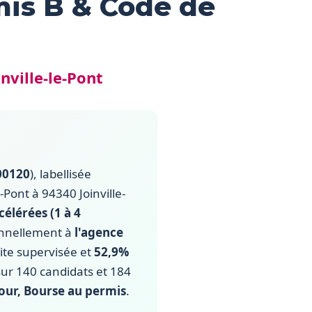
mis B & Code de
nville-le-Pont
00120
), labellisée
e-Pont à 94340 Joinville-
célérées (1 à 4
ionnellement à
l'agence
te supervisée et
52,9%
sur 140 candidats et 184
jour, Bourse au permis
.