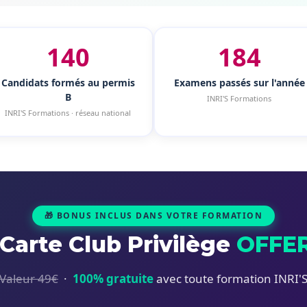
140
184
Candidats formés au permis
Examens passés sur l'année
B
INRI'S Formations
INRI'S Formations · réseau national
🎁 BONUS INCLUS DANS VOTRE FORMATION
 Carte Club Privilège
OFFE
Valeur 49€
·
100% gratuite
avec toute formation INRI'