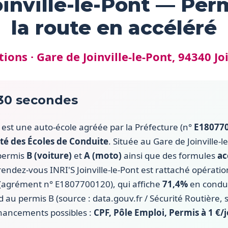
oinville-le-Pont — Per
la route en accéléré
ions · Gare de Joinville-le-Pont, 94340 Joi
 30 secondes
est une auto-école agréée par la Préfecture (n°
E18077
té des Écoles de Conduite
. Située au Gare de Joinville-l
 permis
B (voiture)
et
A (moto)
ainsi que des formules
ac
 rendez-vous INRI'S Joinville-le-Pont est rattaché opérat
(agrément n° E1807700120), qui affiche
71,4%
en condui
au permis B (source : data.gouv.fr / Sécurité Routière, 
nancements possibles :
CPF, Pôle Emploi, Permis à 1 €/