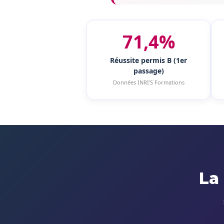
71,4%
Réussite permis B (1er
passage)
Données INRI'S Formations
La