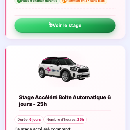
Place d'examen garantie
Paiement en 3× sans frais
3×
✓
Voir le stage
Stage Accéléré Boite Automatique 6
jours - 25h
Durée :
6 jours
Nombre d'heures :
25h
Ce stage accéléré comprend: