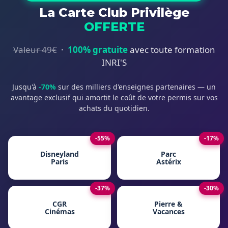
La Carte Club Privilège
OFFERTE
Valeur 49€
·
100% gratuite
avec toute formation
INRI'S
Jusqu'à
-70%
sur des milliers d'enseignes partenaires — un
avantage exclusif qui amortit le coût de votre permis sur vos
achats du quotidien.
-55%
-17%
Disneyland
Parc
Paris
Astérix
-37%
-30%
CGR
Pierre &
Cinémas
Vacances