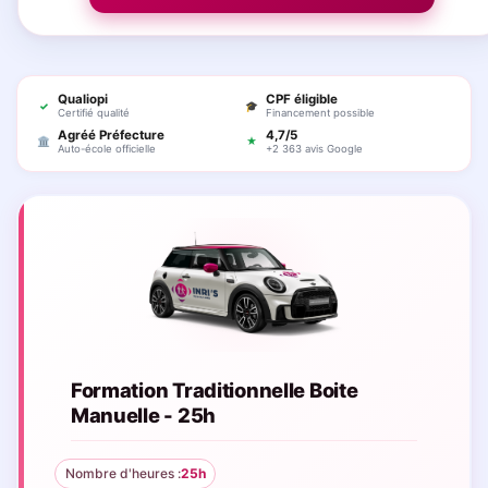
Qualiopi
CPF éligible
✓
🎓
Certifié qualité
Financement possible
Agréé Préfecture
4,7/5
🏛
★
Auto-école officielle
+2 363 avis Google
Formation Traditionnelle Boite
Manuelle - 25h
Nombre d'heures :
25h