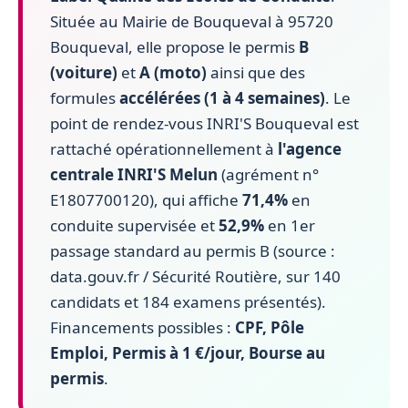
Située au Mairie de Bouqueval à 95720
Bouqueval, elle propose le permis
B
(voiture)
et
A (moto)
ainsi que des
formules
accélérées (1 à 4 semaines)
. Le
point de rendez-vous INRI'S Bouqueval est
rattaché opérationnellement à
l'agence
centrale INRI'S Melun
(agrément n°
E1807700120), qui affiche
71,4%
en
conduite supervisée et
52,9%
en 1er
passage standard au permis B (source :
data.gouv.fr / Sécurité Routière, sur 140
candidats et 184 examens présentés).
Financements possibles :
CPF, Pôle
Emploi, Permis à 1 €/jour, Bourse au
permis
.