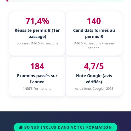
71,4%
140
Réussite permis B (1er
Candidats formés au
passage)
permis B
Données INRI'S Formations
INRI'S Formations · réseau
national
184
4,7/5
Examens passés sur
Note Google (avis
l'année
vérifiés)
INRI'S Formations
Avis clients Google · 2026
🎁 BONUS INCLUS DANS VOTRE FORMATION