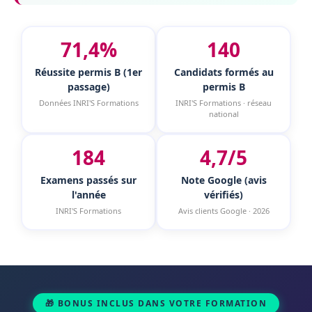
71,4%
140
Réussite permis B (1er
Candidats formés au
passage)
permis B
Données INRI'S Formations
INRI'S Formations · réseau
national
184
4,7/5
Examens passés sur
Note Google (avis
l'année
vérifiés)
INRI'S Formations
Avis clients Google · 2026
🎁 BONUS INCLUS DANS VOTRE FORMATION