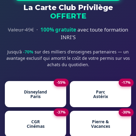
La Carte Club Privilège
OFFERTE
Valeur 49€
·
100% gratuite
avec toute formation
INRI'S
Jusqu'à
-70%
sur des milliers d'enseignes partenaires — un
avantage exclusif qui amortit le coût de votre permis sur vos
achats du quotidien.
-55%
-17%
Disneyland
Parc
Paris
Astérix
-37%
-30%
CGR
Pierre &
Cinémas
Vacances