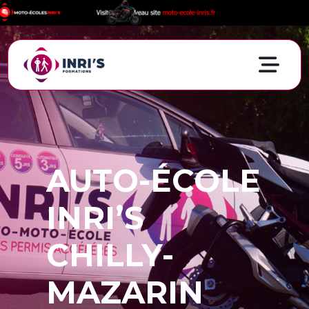
AUTO-ÉCOLE
INRI’S
CHILLY-
MAZARIN