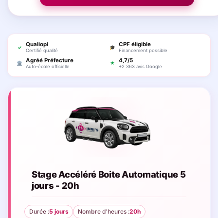
Qualiopi
CPF éligible
✓
🎓
Certifié qualité
Financement possible
Agréé Préfecture
4,7/5
🏛
★
Auto-école officielle
+2 363 avis Google
Stage Accéléré Boite Automatique 5
jours - 20h
Durée :
5 jours
Nombre d'heures :
20h