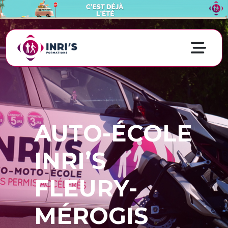
AUTO-ÉCOLE
INRI’S
FLEURY-
MÉROGIS