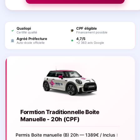
Qualiopi
CPF éligible
✓
🎓
Certifié qualité
Financement possible
Agréé Préfecture
4,7/5
🏛
★
Auto-école officielle
+2 363 avis Google
Formtion Traditionnelle Boite
Manuelle - 20h (CPF)
Permis Boite manuelle (B) 20h — 1389€ / Inclus :