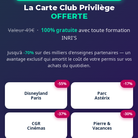
La Carte Club Privilège
OFFERTE
Valeur 49€
·
100% gratuite
avec toute formation
INRI'S
Jusqu'à
-70%
sur des milliers d'enseignes partenaires — un
avantage exclusif qui amortit le coût de votre permis sur vos
achats du quotidien.
-55%
-17%
Disneyland
Parc
Paris
Astérix
-37%
-30%
CGR
Pierre &
Cinémas
Vacances