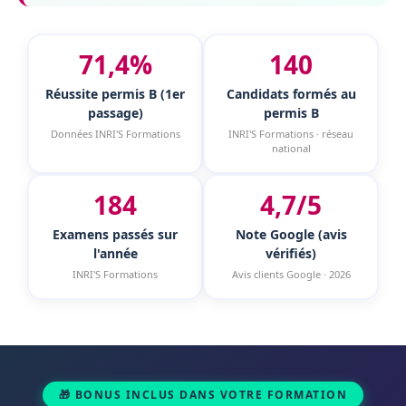
71,4%
140
Réussite permis B (1er
Candidats formés au
passage)
permis B
Données INRI'S Formations
INRI'S Formations · réseau
national
184
4,7/5
Examens passés sur
Note Google (avis
l'année
vérifiés)
INRI'S Formations
Avis clients Google · 2026
🎁 BONUS INCLUS DANS VOTRE FORMATION