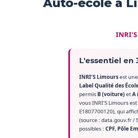
Auto-école à L
INRI'S
L'essentiel en
INRI'S Limours
est une
Label Qualité des Écol
permis
B (voiture)
et
A 
vous INRI'S Limours es
E1807700120), qui affi
(source : data.gouv.fr 
possibles :
CPF, Pôle Em