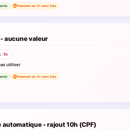
antie
Paiement en 3× sans frais
3×
 - aucune valeur
 :
1h
as utiliser
antie
Paiement en 3× sans frais
3×
e automatique - rajout 10h (CPF)