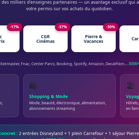
 des milliers d'enseignes partenaires — un avantage exclusif qui a
votre permis sur vos achats du quotidien.
-17%
-37%
-30%
c
CGR
Pierre &
Car
rix
Cinémas
Vacances
cketmaster, Fnac, Center Parcs, Booking, Spotify, Amazon, Decathlon…
3000+
🛍️
🏖️
Shopping & Mode
Voyag
s,
Mode, beauté, électronique, alimentation,
Hôtels,
abonnements streaming
en fami
oncret :
2 entrées Disneyland + 1 plein Carrefour + 1 séjour Pier