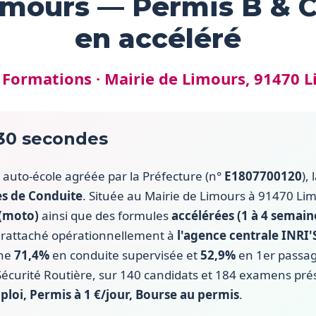
imours — Permis B & C
en accéléré
 Formations · Mairie de Limours, 91470 
 30 secondes
 auto-école agréée par la Préfecture (n°
E1807700120
),
es de Conduite
. Située au Mairie de Limours à 91470 Lim
(moto)
ainsi que des formules
accélérées (1 à 4 semain
t rattaché opérationnellement à
l'agence centrale INRI
che
71,4%
en conduite supervisée et
52,9%
en 1er passag
/ Sécurité Routière, sur 140 candidats et 184 examens pr
ploi, Permis à 1 €/jour, Bourse au permis
.