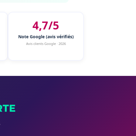
4,7/5
Note Google (avis vérifiés)
Avis clients Google · 2026
RTE
S