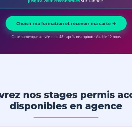
jusqu'à 280€ d'économies
sur l'année.
Choisir ma formation et recevoir ma carte →
Carte numérique activée sous 48h après inscription · Valable 12 mois
rez nos stages permis ac
disponibles en agence