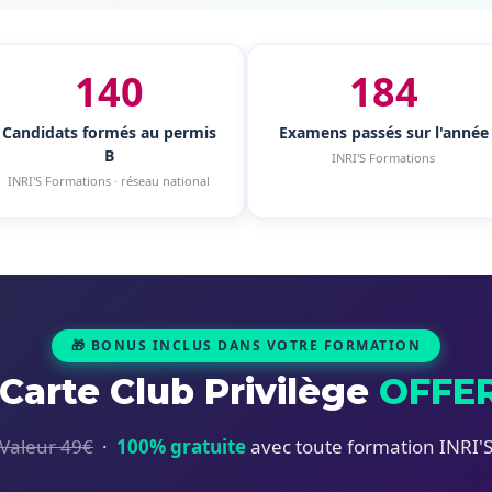
140
184
Candidats formés au permis
Examens passés sur l'année
B
INRI'S Formations
INRI'S Formations · réseau national
🎁 BONUS INCLUS DANS VOTRE FORMATION
 Carte Club Privilège
OFFE
Valeur 49€
·
100% gratuite
avec toute formation INRI'