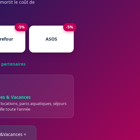
mortit le coût de
-5%
-5%
refour
ASOS
 partenaires
es & Vacances
 locations, parcs aquatiques, séjours
lle toute l'année
re&Vacances =