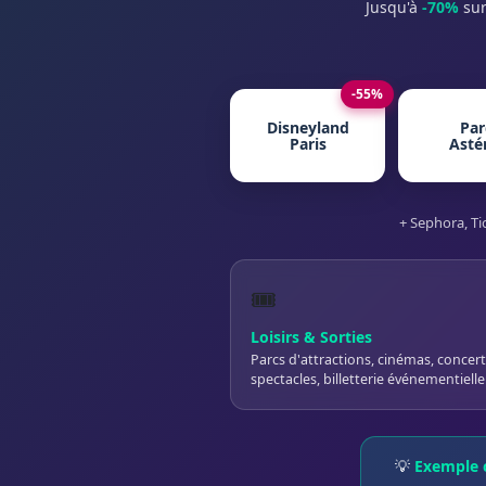
Jusqu'à
-70%
sur
-55%
Disneyland
Par
Paris
Asté
+ Sephora, Ti
🎟️
Loisirs & Sorties
Parcs d'attractions, cinémas, concert
spectacles, billetterie événementielle
💡
Exemple c