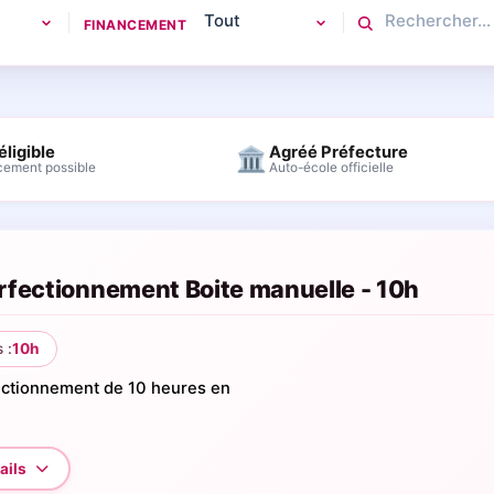
FINANCEMENT
éligible
Agréé Préfecture
🏛
cement possible
Auto-école officielle
rfectionnement Boite manuelle - 10h
 :
10h
ectionnement de 10 heures en