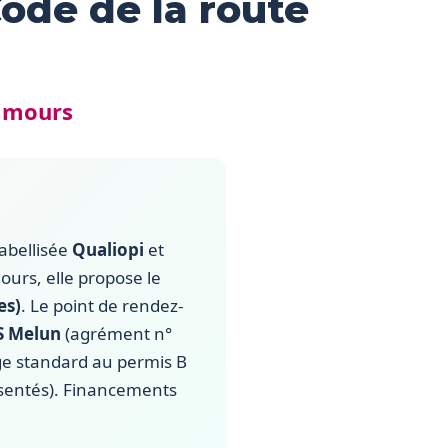
ode de la route
Limours
 labellisée
Qualiopi
et
ours, elle propose le
es)
. Le point de rendez-
'S Melun
(agrément n°
e standard au permis B
ésentés). Financements