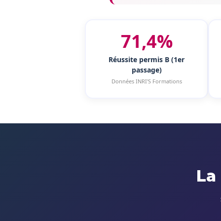
71,4%
Réussite permis B (1er
passage)
Données INRI'S Formations
La