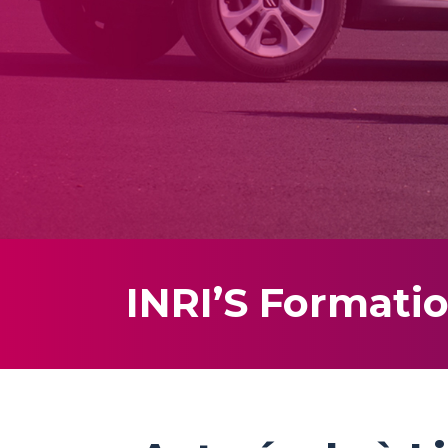
Code en ligne
Bâteau
Bateau
INRI’S Formatio