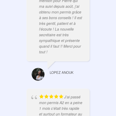
mention pour Pierre qui
re
ma suivi depuis août, j’ai
l’a
obtenu mon permis grâce
Acc
à ses bons conseils ! Il est
pro
très gentil, patient et à
pla
l’écoute ! La nouvelle
com
secrétaire est très
bie
sympathique et présente
Je 
quand il faut !! Merci pour
ser
tout !
LOPEZ ANOUK
J’ai passé
RE
mon permis A2 en a peine
Aut
1 mois c’était très rapide
L’é
et surtout un formateur au
exc