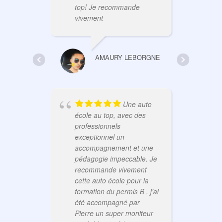
top! Je recommande
péd
vivement
et 
Fra
pro
que
AMAURY LEBORGNE
trè
l’é
gra
Une auto
école au top, avec des
professionnels
exceptionnel un
accompagnement et une
pédagogie impeccable. Je
recommande vivement
cette auto école pour la
top
formation du permis B , j’ai
réa
été accompagné par
Pierre un super moniteur