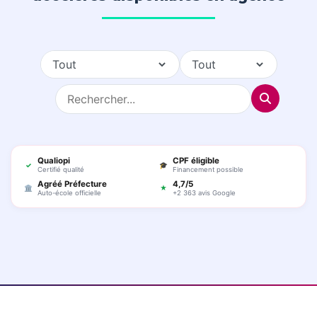
Qualiopi
CPF éligible
✓
🎓
Certifié qualité
Financement possible
Agréé Préfecture
4,7/5
🏛
★
Auto-école officielle
+2 363 avis Google