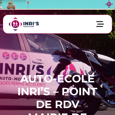
AUTO-ECOLE
INRI’S – POINT
DE RDV