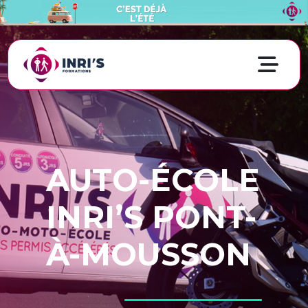
AUTO-ÉCOLE
INRI’S PONT-
À-MOUSSON