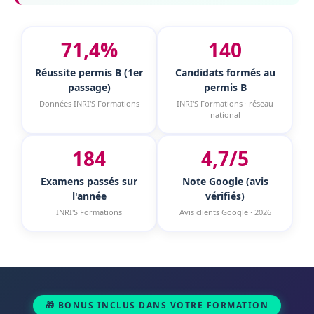
71,4%
140
Réussite permis B (1er
Candidats formés au
passage)
permis B
Données INRI'S Formations
INRI'S Formations · réseau
national
184
4,7/5
Examens passés sur
Note Google (avis
l'année
vérifiés)
INRI'S Formations
Avis clients Google · 2026
🎁 BONUS INCLUS DANS VOTRE FORMATION