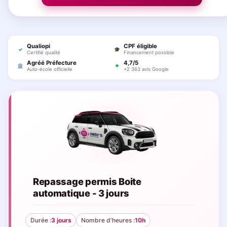
Qualiopi
CPF éligible
✓
🎓
Certifié qualité
Financement possible
Agréé Préfecture
4,7/5
🏛
★
Auto-école officielle
+2 363 avis Google
Repassage permis Boite
automatique - 3 jours
Durée :
3 jours
Nombre d'heures :
10h