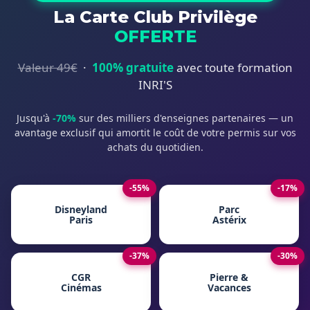
La Carte Club Privilège
OFFERTE
Valeur 49€
·
100% gratuite
avec toute formation
INRI'S
Jusqu'à
-70%
sur des milliers d'enseignes partenaires — un
avantage exclusif qui amortit le coût de votre permis sur vos
achats du quotidien.
-55%
-17%
Disneyland
Parc
Paris
Astérix
-37%
-30%
CGR
Pierre &
Cinémas
Vacances