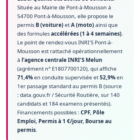
Située au Mairie de Pont-à-Mousson à
54700 Pont-à-Mousson, elle propose le
permis
B (voiture)
et
A (moto)
ainsi que
des formules
accélérées (1 à 4 semaines)
.
Le point de rendez-vous INRI'S Pont-à-
Mousson est rattaché opérationnellement
à
l'agence centrale INRI'S Melun
(agrément n° E1807700120), qui affiche
71,4%
en conduite supervisée et
52,9%
en
1er passage standard au permis B (source
: data.gouv.fr / Sécurité Routière, sur 140
candidats et 184 examens présentés).
Financements possibles :
CPF, Pôle
Emploi, Permis à 1 €/jour, Bourse au
permis
.