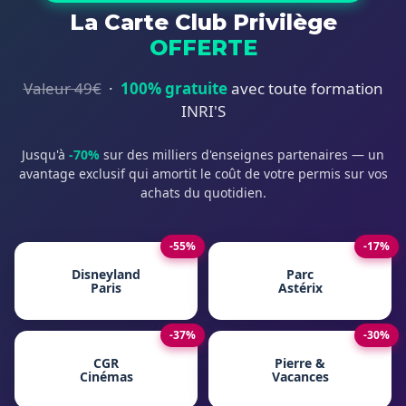
La Carte Club Privilège
OFFERTE
Valeur 49€
·
100% gratuite
avec toute formation
INRI'S
Jusqu'à
-70%
sur des milliers d'enseignes partenaires — un
avantage exclusif qui amortit le coût de votre permis sur vos
achats du quotidien.
-55%
-17%
Disneyland
Parc
Paris
Astérix
-37%
-30%
CGR
Pierre &
Cinémas
Vacances