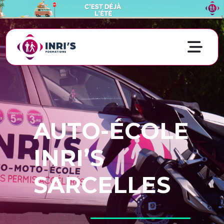
AUTO-ÉCOLE
INRI’S
SARCELLES