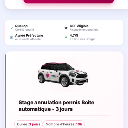
Qualiopi
CPF éligible
✓
🎓
Certifié qualité
Financement possible
Agréé Préfecture
4,7/5
🏛
★
Auto-école officielle
+2 363 avis Google
Stage annulation permis Boite
automatique - 3 jours
Durée :
3 jours
Nombre d'heures :
10h