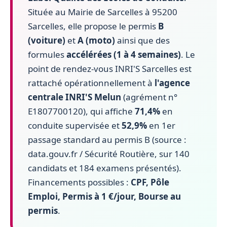
Située au Mairie de Sarcelles à 95200
Sarcelles, elle propose le permis
B
(voiture)
et
A (moto)
ainsi que des
formules
accélérées (1 à 4 semaines)
. Le
point de rendez-vous INRI'S Sarcelles est
rattaché opérationnellement à
l'agence
centrale INRI'S Melun
(agrément n°
E1807700120), qui affiche
71,4%
en
conduite supervisée et
52,9%
en 1er
passage standard au permis B (source :
data.gouv.fr / Sécurité Routière, sur 140
candidats et 184 examens présentés).
Financements possibles :
CPF, Pôle
Emploi, Permis à 1 €/jour, Bourse au
permis
.