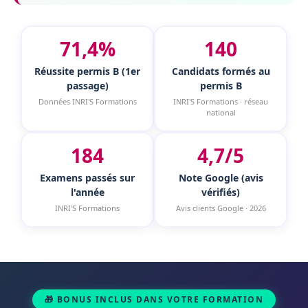
71,4%
140
Réussite permis B (1er
Candidats formés au
passage)
permis B
Données INRI'S Formations
INRI'S Formations · réseau
national
184
4,7/5
Examens passés sur
Note Google (avis
l'année
vérifiés)
INRI'S Formations
Avis clients Google · 2026
🎁 BONUS INCLUS DANS VOTRE FORMATION