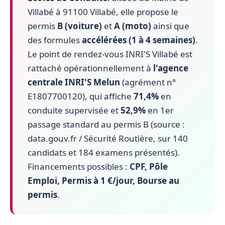
Villabé à 91100 Villabé, elle propose le
permis
B (voiture)
et
A (moto)
ainsi que
des formules
accélérées (1 à 4 semaines)
.
Le point de rendez-vous INRI'S Villabé est
rattaché opérationnellement à
l'agence
centrale INRI'S Melun
(agrément n°
E1807700120), qui affiche
71,4%
en
conduite supervisée et
52,9%
en 1er
passage standard au permis B (source :
data.gouv.fr / Sécurité Routière, sur 140
candidats et 184 examens présentés).
Financements possibles :
CPF, Pôle
Emploi, Permis à 1 €/jour, Bourse au
permis
.