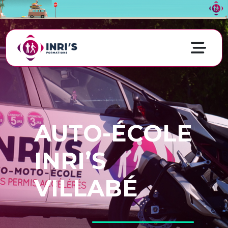
AUTO-ÉCOLE
INRI’S
VILLABÉ