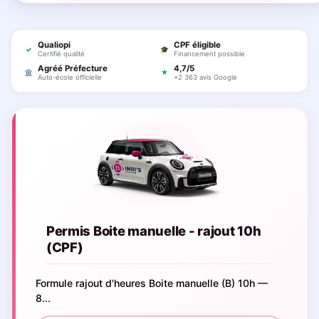
Qualiopi
CPF éligible
✓
🎓
Certifié qualité
Financement possible
Agréé Préfecture
4,7/5
🏛
★
Auto-école officielle
+2 363 avis Google
Permis Boite manuelle - rajout 10h
(CPF)
Formule rajout d'heures Boite manuelle (B) 10h —
8...