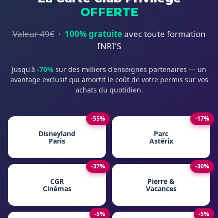
OFFERTE
Valeur 49€
·
100% gratuite
avec toute formation
INRI'S
Jusqu'à
-70%
sur des milliers d'enseignes partenaires — un
avantage exclusif qui amortit le coût de votre permis sur vos
achats du quotidien.
-55%
-17%
Disneyland
Parc
Paris
Astérix
-37%
-30%
CGR
Pierre &
Cinémas
Vacances
-5%
-5%