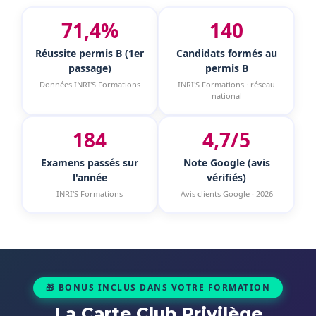
71,4%
140
Réussite permis B (1er
Candidats formés au
passage)
permis B
Données INRI'S Formations
INRI'S Formations · réseau
national
184
4,7/5
Examens passés sur
Note Google (avis
l'année
vérifiés)
INRI'S Formations
Avis clients Google · 2026
🎁 BONUS INCLUS DANS VOTRE FORMATION
La Carte Club Privilège