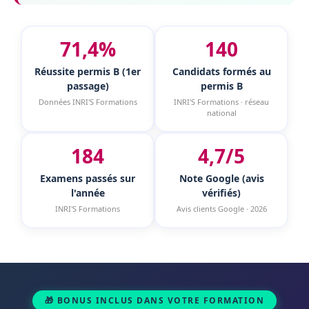
71,4%
140
Réussite permis B (1er
Candidats formés au
passage)
permis B
Données INRI'S Formations
INRI'S Formations · réseau
national
184
4,7/5
Examens passés sur
Note Google (avis
l'année
vérifiés)
INRI'S Formations
Avis clients Google · 2026
🎁 BONUS INCLUS DANS VOTRE FORMATION