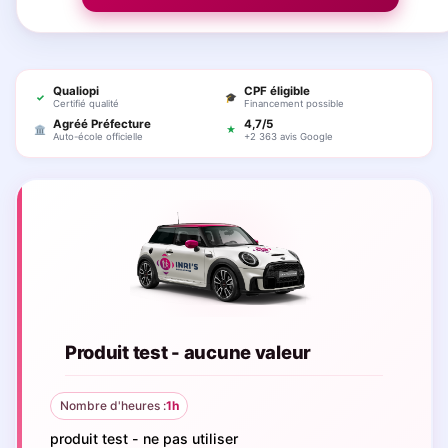
Qualiopi
CPF éligible
✓
🎓
Certifié qualité
Financement possible
Agréé Préfecture
4,7/5
🏛
★
Auto-école officielle
+2 363 avis Google
Produit test - aucune valeur
Nombre d'heures :
1h
produit test - ne pas utiliser