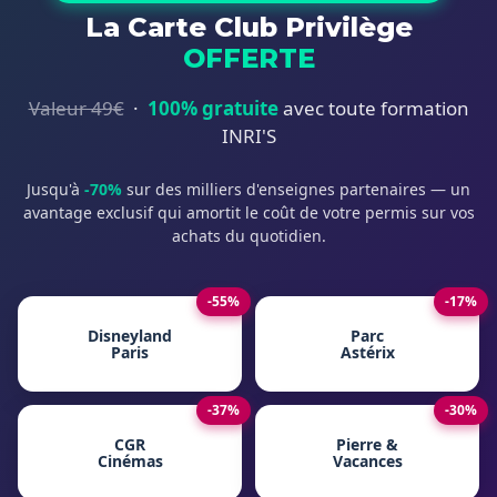
La Carte Club Privilège
OFFERTE
Valeur 49€
·
100% gratuite
avec toute formation
INRI'S
Jusqu'à
-70%
sur des milliers d'enseignes partenaires — un
avantage exclusif qui amortit le coût de votre permis sur vos
achats du quotidien.
-55%
-17%
Disneyland
Parc
Paris
Astérix
-37%
-30%
CGR
Pierre &
Cinémas
Vacances