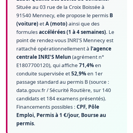
Située au 03 rue de la Croix Boissée à
91540 Mennecy, elle propose le permis
B
(voiture)
et
A (moto)
ainsi que des
formules
accélérées (1 à 4 semaines)
. Le
point de rendez-vous INRI'S Mennecy est
rattaché opérationnellement à
l'agence
centrale INRI'S Melun
(agrément n°
E1807700120), qui affiche
71,4%
en
conduite supervisée et
52,9%
en 1er
passage standard au permis B (source :
data.gouv.fr / Sécurité Routière, sur 140
candidats et 184 examens présentés).
Financements possibles :
CPF, Pôle
Emploi, Permis à 1 €/jour, Bourse au
permis
.