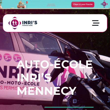
AUTO-ÉCOLE
INRI’S
MENNECY