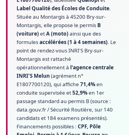
Label Qualité des Écoles de Conduite
.
Située au Montargis à 45200 Bry-sur-
Montargis, elle propose le permis
B
(voiture)
et
A (moto)
ainsi que des
formules
accélérées (1 à 4 semaines)
. Le
point de rendez-vous INRI'S Bry-sur-
Montargis est rattaché
opérationnellement à
l'agence centrale
INRI'S Melun
(agrément n°
E1807700120), qui affiche
71,4%
en
conduite supervisée et
52,9%
en 1er
passage standard au permis B (source :
data.gouv.fr / Sécurité Routière, sur 140
candidats et 184 examens présentés).
Financements possibles :
CPF, Pôle
Emploi, Permis à 1 €/jour, Bourse au