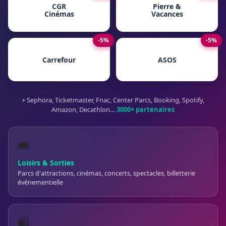
CGR
Pierre &
Cinémas
Vacances
-5%
-5%
Carrefour
ASOS
+ Sephora, Ticketmaster, Fnac, Center Parcs, Booking, Spotify,
Amazon, Decathlon…
3000+ partenaires
🎟️
Loisirs & Sorties
Parcs d'attractions, cinémas, concerts, spectacles, billetterie
événementielle
🛍️