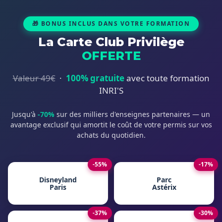
🎁 BONUS INCLUS DANS VOTRE FORMATION
La Carte Club Privilège
OFFERTE
Valeur 49€
·
100% gratuite
avec toute formation
INRI'S
Jusqu'à
-70%
sur des milliers d'enseignes partenaires — un
avantage exclusif qui amortit le coût de votre permis sur vos
achats du quotidien.
-55%
-17%
Disneyland
Parc
Paris
Astérix
-37%
-30%