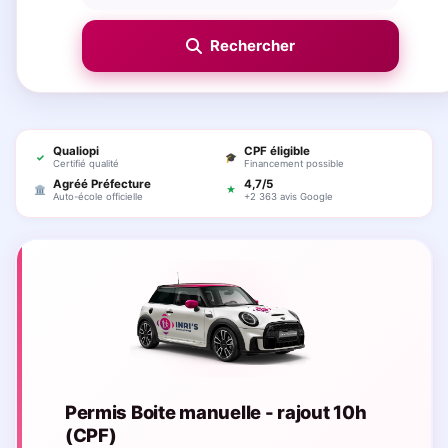
Qualiopi
CPF éligible
✓
🎓
Certifié qualité
Financement possible
Agréé Préfecture
4,7/5
🏛
★
Auto-école officielle
+2 363 avis Google
Permis Boite manuelle - rajout 10h
(CPF)