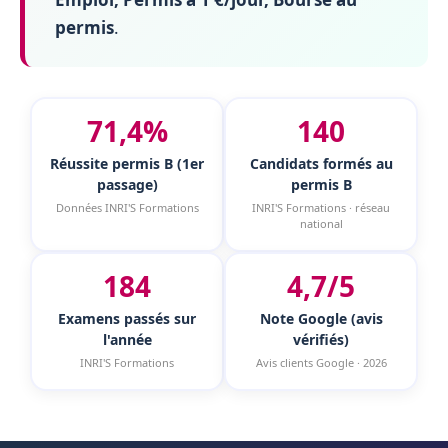
permis
.
71,4%
140
Réussite permis B (1er
Candidats formés au
passage)
permis B
Données INRI'S Formations
INRI'S Formations · réseau
national
184
4,7/5
Examens passés sur
Note Google (avis
l'année
vérifiés)
INRI'S Formations
Avis clients Google · 2026