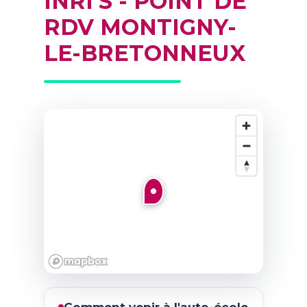
INRI'S - POINT DE
RDV MONTIGNY-
LE-BRETONNEUX
Comment venir à l'auto-école