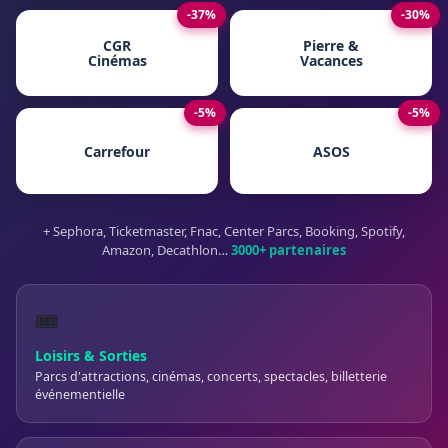
-37%
-30%
CGR
Pierre &
Cinémas
Vacances
-5%
-5%
Carrefour
ASOS
+ Sephora, Ticketmaster, Fnac, Center Parcs, Booking, Spotify,
Amazon, Decathlon…
3000+ partenaires
🎟️
Loisirs & Sorties
Parcs d'attractions, cinémas, concerts, spectacles, billetterie
événementielle