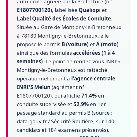
auto-école agréée par la Préfecture (n°
E1807700120
), labellisée
Qualiopi
et
Label Qualité des Écoles de Conduite
.
Située au Gare de Montigny-le-Bretonneux
à 78180 Montigny-le-Bretonneux, elle
propose le permis
B (voiture)
et
A (moto)
ainsi que des formules
accélérées (1 à 4
semaines)
. Le point de rendez-vous INRI'S
Montigny-le-Bretonneux est rattaché
opérationnellement à
l'agence centrale
INRI'S Melun
(agrément n°
E1807700120), qui affiche
71,4%
en
conduite supervisée et
52,9%
en 1er
passage standard au permis B (source :
data.gouv.fr / Sécurité Routière, sur 140
candidats et 184 examens présentés).