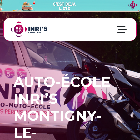
AUTO-ÉCOLE
INRI’S
MONTIGNY-
LE-