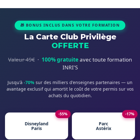
🎁 BONUS INCLUS DANS VOTRE FORMATION
La Carte Club Privilège
OFFERTE
Valeur 49€
·
100% gratuite
avec toute formation
INRI'S
Jusqu'à
-70%
sur des milliers d'enseignes partenaires — un
avantage exclusif qui amortit le coût de votre permis sur vos
achats du quotidien.
-55%
-17%
Disneyland
Parc
Paris
Astérix