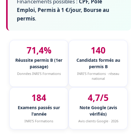
Financements possibles :
CPF, Pôle
Emploi, Permis à 1 €/jour, Bourse au
permis
.
71,4%
140
Réussite permis B (1er
Candidats formés au
passage)
permis B
Données INRI'S Formations
INRI'S Formations · réseau
national
184
4,7/5
Examens passés sur
Note Google (avis
l'année
vérifiés)
INRI'S Formations
Avis clients Google · 2026