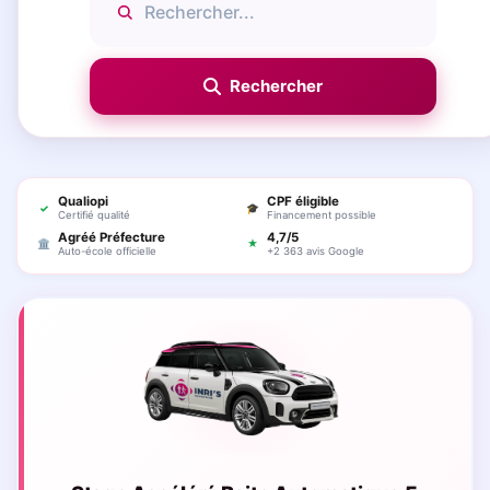
Qualiopi
CPF éligible
✓
🎓
Certifié qualité
Financement possible
Agréé Préfecture
4,7/5
🏛
★
Auto-école officielle
+2 363 avis Google