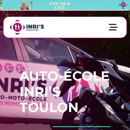
AUTO-ÉCOLE
INRI’S
TOULON