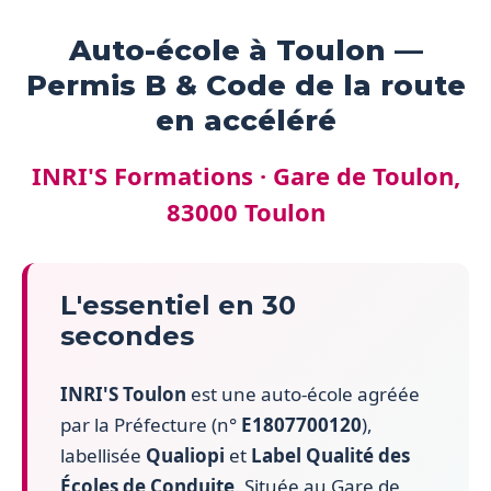
Auto-école à Toulon —
Permis B & Code de la route
en accéléré
INRI'S Formations · Gare de Toulon,
83000 Toulon
L'essentiel en 30
secondes
INRI'S Toulon
est une auto-école agréée
par la Préfecture (n°
E1807700120
),
labellisée
Qualiopi
et
Label Qualité des
Écoles de Conduite
. Située au Gare de