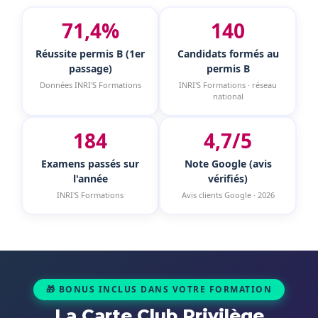
71,4%
140
Réussite permis B (1er
Candidats formés au
passage)
permis B
Données INRI'S Formations
INRI'S Formations · réseau
national
184
4,7/5
Examens passés sur
Note Google (avis
l'année
vérifiés)
INRI'S Formations
Avis clients Google · 2026
🎁 BONUS INCLUS DANS VOTRE FORMATION
La Carte Club Privilège