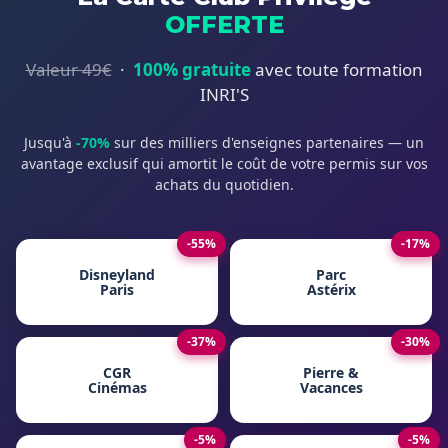
OFFERTE
Valeur 49€
·
100% gratuite
avec toute formation
INRI'S
Jusqu'à
-70%
sur des milliers d'enseignes partenaires — un
avantage exclusif qui amortit le coût de votre permis sur vos
achats du quotidien.
-55%
-17%
Disneyland
Parc
Paris
Astérix
-37%
-30%
CGR
Pierre &
Cinémas
Vacances
-5%
-5%