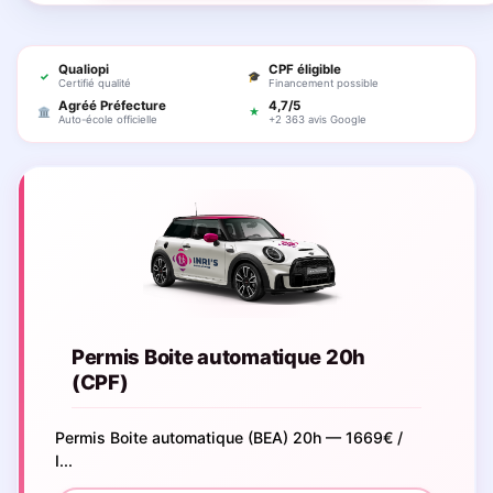
Qualiopi
CPF éligible
✓
🎓
Certifié qualité
Financement possible
Agréé Préfecture
4,7/5
🏛
★
Auto-école officielle
+2 363 avis Google
Permis Boite automatique 20h
(CPF)
Permis Boite automatique (BEA) 20h — 1669€ /
I...