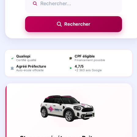
Qualiopi
CPF éligible
✓
🎓
Certifié qualité
Financement possible
Agréé Préfecture
4,7/5
🏛
★
Auto-école officielle
+2 363 avis Google