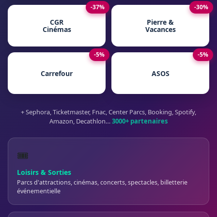
-37%
-30%
CGR
Pierre &
Cinémas
Vacances
-5%
-5%
Carrefour
ASOS
+ Sephora, Ticketmaster, Fnac, Center Parcs, Booking, Spotify,
Amazon, Decathlon…
3000+ partenaires
🎟️
Loisirs & Sorties
Parcs d'attractions, cinémas, concerts, spectacles, billetterie
événementielle