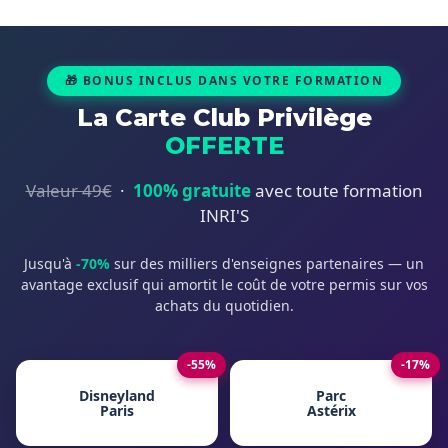
🎁 BONUS INCLUS DANS VOTRE FORMATION
La Carte Club Privilège
OFFERTE
Valeur 49€
·
100% gratuite
avec toute formation
INRI'S
Jusqu'à
-70%
sur des milliers d'enseignes partenaires — un
avantage exclusif qui amortit le coût de votre permis sur vos
achats du quotidien.
-55%
-17%
Disneyland
Parc
Paris
Astérix