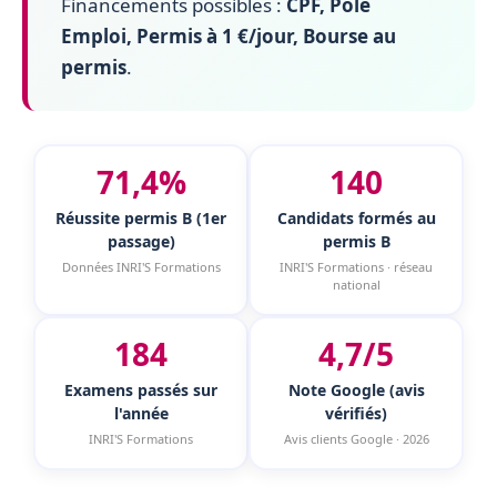
Financements possibles :
CPF, Pôle
Emploi, Permis à 1 €/jour, Bourse au
permis
.
71,4%
140
Réussite permis B (1er
Candidats formés au
passage)
permis B
Données INRI'S Formations
INRI'S Formations · réseau
national
184
4,7/5
Examens passés sur
Note Google (avis
l'année
vérifiés)
INRI'S Formations
Avis clients Google · 2026