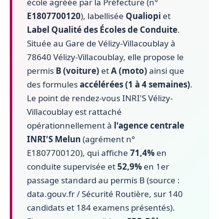
école agréée par la Préfecture (n°
E1807700120
), labellisée
Qualiopi
et
Label Qualité des Écoles de Conduite
.
Située au Gare de Vélizy-Villacoublay à
78640 Vélizy-Villacoublay, elle propose le
permis
B (voiture)
et
A (moto)
ainsi que
des formules
accélérées (1 à 4 semaines)
.
Le point de rendez-vous INRI'S Vélizy-
Villacoublay est rattaché
opérationnellement à
l'agence centrale
INRI'S Melun
(agrément n°
E1807700120), qui affiche
71,4%
en
conduite supervisée et
52,9%
en 1er
passage standard au permis B (source :
data.gouv.fr / Sécurité Routière, sur 140
candidats et 184 examens présentés).