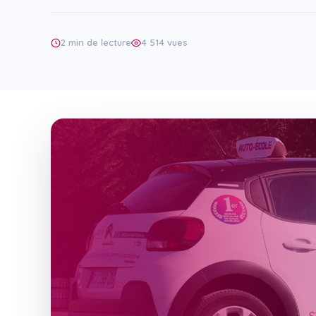
Code en ligne
2 min de lecture
4 514 vues
Bâteau
Bateau