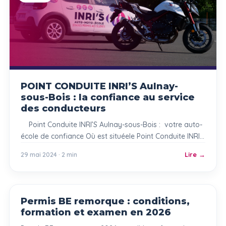
POINT CONDUITE INRI’S Aulnay-
sous-Bois : la confiance au service
des conducteurs
Point Conduite INRI’S Aulnay-sous-Bois : votre auto-
école de confiance Où est situéele Point Conduite INRI’S
Aulnay-sous-Bois ? INRI’S Boulogne est votre auto-
29 mai 2024 · 2 min
Lire
moto-école située à Boulogne-Billancourt, à proximité
de la station de métro Boulogne Pont de Saint-Cloud.
Du lundi au samedi, notre équipe vous accueille pour
vous accompagner dans votre parcours vers
Permis BE remorque : conditions,
PERMIS AUTO
l’obtention du […]
formation et examen en 2026