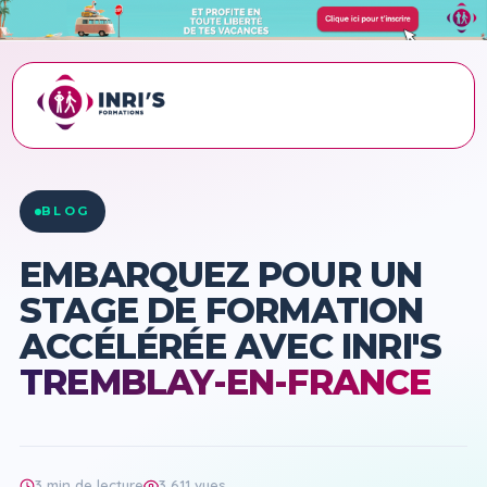
ACCUEIL
›
BLOG
›
EMBARQUEZ POUR UN STAGE DE FORMATION
ACCÉLÉRÉE AVEC INRI'S T…
BLOG
EMBARQUEZ POUR UN
STAGE DE FORMATION
ACCÉLÉRÉE AVEC INRI'S
TREMBLAY-EN-FRANCE
3 min de lecture
3 611 vues