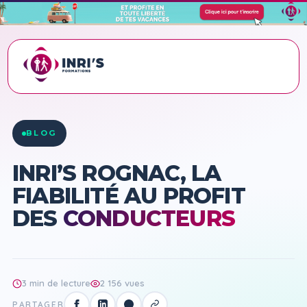
ACCUEIL
›
BLOG
›
INRI’S ROGNAC, LA FIABILITÉ AU PROFIT DES
CONDUCTEURS
BLOG
INRI’S ROGNAC, LA
FIABILITÉ AU PROFIT
DES
CONDUCTEURS
3 min de lecture
2 156 vues
PARTAGER