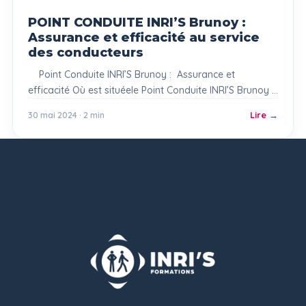
POINT CONDUITE INRI’S Brunoy :
Assurance et efficacité au service
des conducteurs
Point Conduite INRI’S Brunoy : Assurance et
efficacité Où est situéele Point Conduite INRI’S Brunoy ?
Le réseau d’auto-écoles INRI’S Formation a ouvert un
30 mai 2024 · 2 min
Lire
Point de RDV pour la conduite automobile à Brunoy,
dénommé Point Conduite INRI’S Brunoy. Ce point de
conduite propose uniquement la conduite en boîte
automatique. Brunoy se situe dans […]