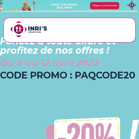
Foncez à toute allure et
profitez de nos offres !
Du 5 au 12 avril 2023
CODE PROMO :
PAQCODE20