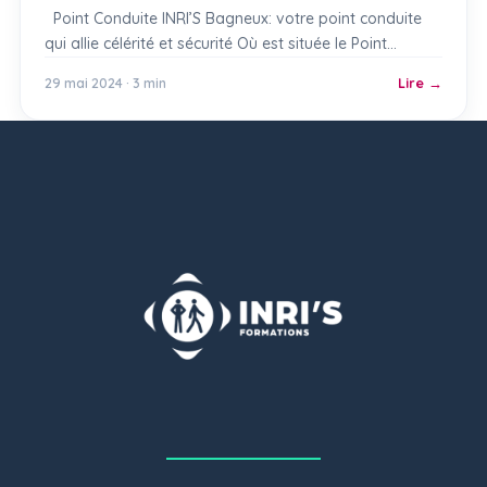
Point Conduite INRI’S Bagneux: votre point conduite
qui allie célérité et sécurité Où est située le Point
Conduite INRI’S Bagneux ? Le réseau d’auto-écoles
29 mai 2024 · 3 min
Lire
INRI’S Formation a ouvert un Point de RDV pour la
conduite automobile à Bagneux, dénommé Point
Conduite INRI’S Bagneux. Ce point de conduite propose
la conduite en boîte automatique. Le […]