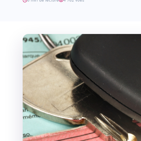
6 min de lecture
4 762 vues
Code en ligne
Bâteau
Bateau