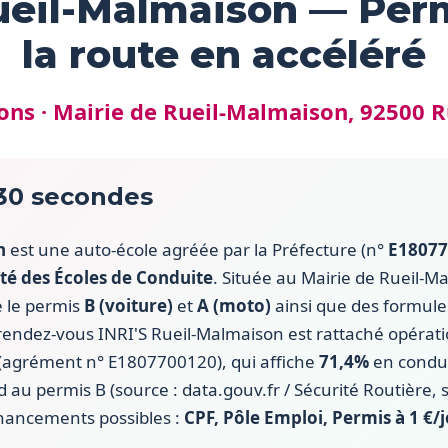
ueil-Malmaison — Per
la route en accéléré
ons · Mairie de Rueil-Malmaison, 92500 
 30 secondes
n
est une auto-école agréée par la Préfecture (n°
E18077
té des Écoles de Conduite
. Située au Mairie de Rueil-M
e le permis
B (voiture)
et
A (moto)
ainsi que des formul
e rendez-vous INRI'S Rueil-Malmaison est rattaché opéra
(agrément n° E1807700120), qui affiche
71,4%
en condui
au permis B (source : data.gouv.fr / Sécurité Routière, 
nancements possibles :
CPF, Pôle Emploi, Permis à 1 €/