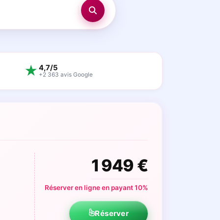
★
4,7/5
+2 363 avis Google
1 949 €
Réserver en ligne en payant 10%
Réserver