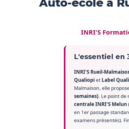
Auto-école à R
INRI'S Formati
L'essentiel en
INRI'S Rueil-Malmaiso
Qualiopi
et
Label Quali
Malmaison, elle propos
semaines)
. Le point d
centrale INRI'S Melun
en 1er passage standard 
examens présentés). Fi