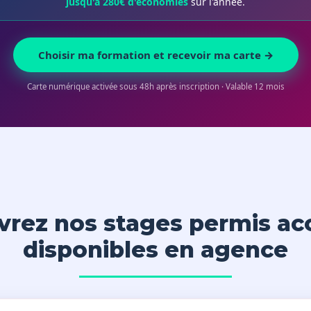
jusqu'à 280€ d'économies
sur l'année.
Choisir ma formation et recevoir ma carte →
Carte numérique activée sous 48h après inscription · Valable 12 mois
rez nos stages permis ac
disponibles en agence