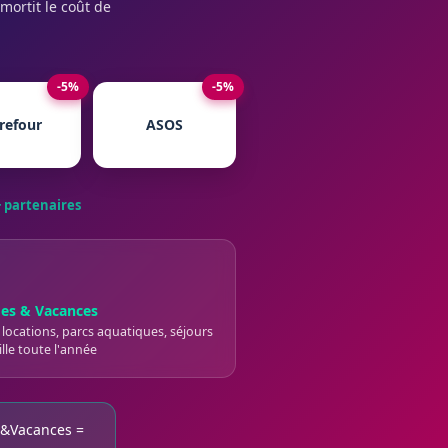
mortit le coût de
-5%
-5%
refour
ASOS
 partenaires
es & Vacances
 locations, parcs aquatiques, séjours
lle toute l'année
re&Vacances =