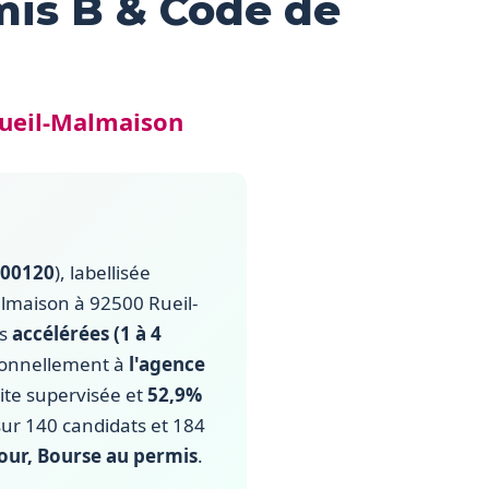
mis B & Code de
Rueil-Malmaison
00120
), labellisée
almaison à 92500 Rueil-
es
accélérées (1 à 4
tionnellement à
l'agence
te supervisée et
52,9%
sur 140 candidats et 184
jour, Bourse au permis
.