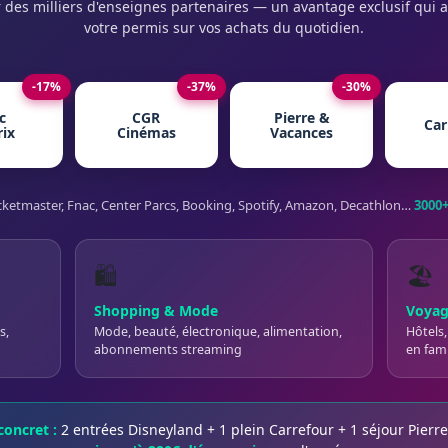
 des milliers d'enseignes partenaires — un avantage exclusif qui a
votre permis sur vos achats du quotidien.
-17%
-37%
-30%
c
CGR
Pierre &
Car
rix
Cinémas
Vacances
cketmaster, Fnac, Center Parcs, Booking, Spotify, Amazon, Decathlon…
3000+
🛍️
🏖️
Shopping & Mode
Voyag
s,
Mode, beauté, électronique, alimentation,
Hôtels,
abonnements streaming
en fami
oncret :
2 entrées Disneyland + 1 plein Carrefour + 1 séjour Pier