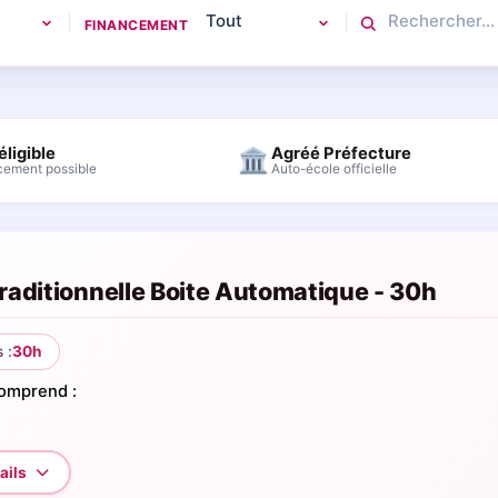
FINANCEMENT
éligible
Agréé Préfecture
🏛
cement possible
Auto-école officielle
raditionnelle Boite Automatique - 30h
 :
30h
comprend :