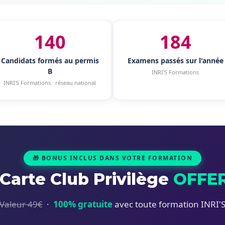
140
184
Candidats formés au permis
Examens passés sur l'année
B
INRI'S Formations
INRI'S Formations · réseau national
🎁 BONUS INCLUS DANS VOTRE FORMATION
 Carte Club Privilège
OFFE
Valeur 49€
·
100% gratuite
avec toute formation INRI'