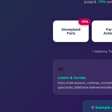
Jusqu'à
-70%
sur
-55%
Disneyland
Par
Paris
Asté
+ Sephora, Ti
🎟️
Loisirs & Sorties
Parcs d'attractions, cinémas, concert
spectacles, billetterie événementielle
💡
Exemple c