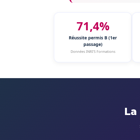
71,4%
Réussite permis B (1er
passage)
Données INRI'S Formations
La