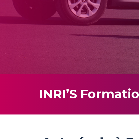
Code en ligne
Bâteau
Bateau
INRI’S Formatio