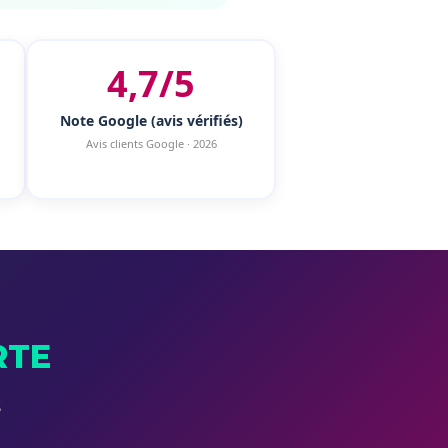
4,7/5
Note Google (avis vérifiés)
Avis clients Google · 2026
RTE
S