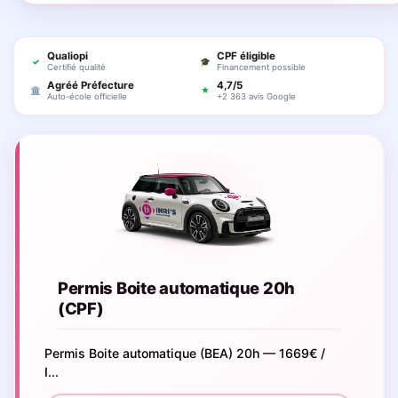
Qualiopi
CPF éligible
✓
🎓
Certifié qualité
Financement possible
Agréé Préfecture
4,7/5
🏛
★
Auto-école officielle
+2 363 avis Google
Permis Boite automatique 20h
(CPF)
Permis Boite automatique (BEA) 20h — 1669€ /
I...