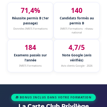
71,4%
140
Réussite permis B (1er
Candidats formés au
passage)
permis B
Données INRI'S Formations
INRI'S Formations · réseau
national
184
4,7/5
Examens passés sur
Note Google (avis
l'année
vérifiés)
INRI'S Formations
Avis clients Google · 2026
🎁 BONUS INCLUS DANS VOTRE FORMATION
La Carte Club Privilège