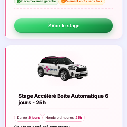
Place d'examen garantie
Paiement en 3× sans frais
3×
✓
Voir le stage
Stage Accéléré Boite Automatique 6
jours - 25h
Durée :
6 jours
Nombre d'heures :
25h
Ce stage accéléré comprend: