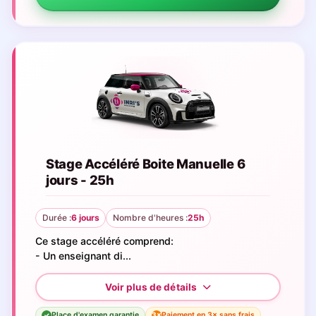
Stage Accéléré Boite Manuelle 6
jours - 25h
Durée :
6 jours
Nombre d'heures :
25h
Ce stage accéléré comprend:
- Un enseignant di...
Place d'examen garantie
Paiement en 3× sans frais
3×
✓