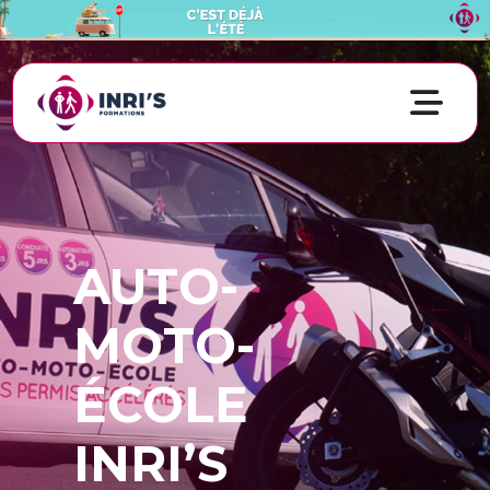
AUTO-
MOTO-
ÉCOLE
INRI’S