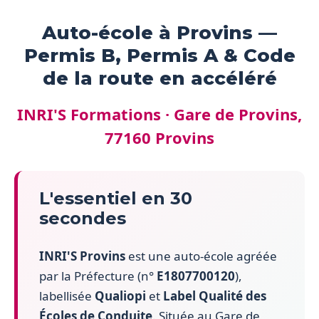
Auto-école à Provins —
Permis B, Permis A & Code
de la route en accéléré
INRI'S Formations · Gare de Provins,
77160 Provins
L'essentiel en 30
secondes
INRI'S Provins
est une auto-école agréée
par la Préfecture (n°
E1807700120
),
labellisée
Qualiopi
et
Label Qualité des
Écoles de Conduite
. Située au Gare de