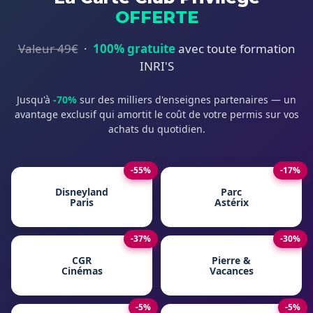
OFFERTE
Valeur 49€
·
100% gratuite
avec toute formation
INRI'S
Jusqu'à
-70%
sur des milliers d'enseignes partenaires — un
avantage exclusif qui amortit le coût de votre permis sur vos
achats du quotidien.
-55%
-17%
Disneyland
Parc
Paris
Astérix
-37%
-30%
CGR
Pierre &
Cinémas
Vacances
-5%
-5%