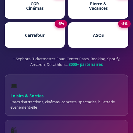
CGR
Pierre &
Cinémas
Vacances
-5%
-5%
Carrefour
ASOS
+ Sephora, Ticketmaster, Fnac, Center Parcs, Booking, Spotify,
Amazon, Decathlon…
3000+ partenaires
🎟️
Loisirs & Sorties
Parcs d'attractions, cinémas, concerts, spectacles, billetterie
événementielle
🛍️