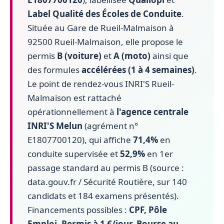
Label Qualité des Écoles de Conduite
.
Située au Gare de Rueil-Malmaison à
92500 Rueil-Malmaison, elle propose le
permis
B (voiture)
et
A (moto)
ainsi que
des formules
accélérées (1 à 4 semaines)
.
Le point de rendez-vous INRI'S Rueil-
Malmaison est rattaché
opérationnellement à
l'agence centrale
INRI'S Melun
(agrément n°
E1807700120), qui affiche
71,4%
en
conduite supervisée et
52,9%
en 1er
passage standard au permis B (source :
data.gouv.fr / Sécurité Routière, sur 140
candidats et 184 examens présentés).
Financements possibles :
CPF, Pôle
Emploi, Permis à 1 €/jour, Bourse au