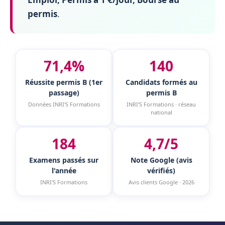
permis
.
71,4%
140
Réussite permis B (1er
Candidats formés au
passage)
permis B
Données INRI'S Formations
INRI'S Formations · réseau
national
184
4,7/5
Examens passés sur
Note Google (avis
l'année
vérifiés)
INRI'S Formations
Avis clients Google · 2026