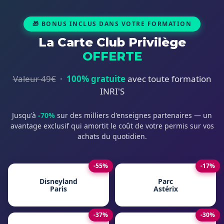
🎁 BONUS INCLUS DANS VOTRE FORMATION
La Carte Club Privilège
OFFERTE
Valeur 49€
·
100% gratuite
avec toute formation
INRI'S
Jusqu'à
-70%
sur des milliers d'enseignes partenaires — un
avantage exclusif qui amortit le coût de votre permis sur vos
achats du quotidien.
-55%
-17%
Disneyland
Parc
Paris
Astérix
-37%
-30%