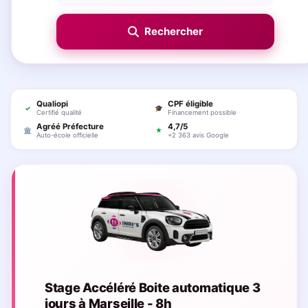
Qualiopi
CPF éligible
✓
🎓
Certifié qualité
Financement possible
Agréé Préfecture
4,7/5
🏛
★
Auto-école officielle
+2 363 avis Google
Stage Accéléré Boite automatique 3
jours à Marseille - 8h