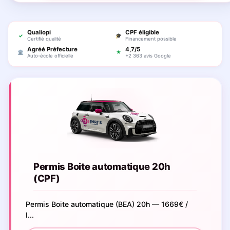
Qualiopi
CPF éligible
✓
🎓
Certifié qualité
Financement possible
Agréé Préfecture
4,7/5
🏛
★
Auto-école officielle
+2 363 avis Google
Permis Boite automatique 20h
(CPF)
Permis Boite automatique (BEA) 20h — 1669€ /
I...