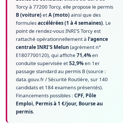
Torcy à 77200 Torcy, elle propose le permis
B (voiture)
et
A (moto)
ainsi que des
formules
accélérées (1 à 4 semaines)
. Le
point de rendez-vous INRI'S Torcy est
rattaché opérationnellement à
l'agence
centrale INRI'S Melun
(agrément n°
E1807700120), qui affiche
71,4%
en
conduite supervisée et
52,9%
en 1er
passage standard au permis B (source :
data.gouv.fr / Sécurité Routière, sur 140
candidats et 184 examens présentés).
Financements possibles :
CPF, Pôle
Emploi, Permis à 1 €/jour, Bourse au
permis
.