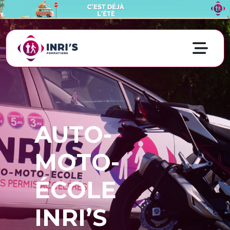
AUTO-
MOTO-
ÉCOLE
INRI’S