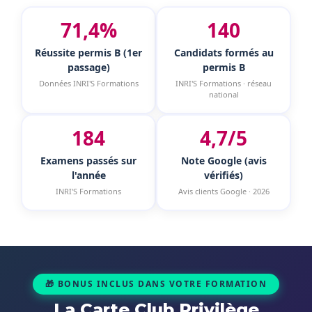
71,4%
140
Réussite permis B (1er
Candidats formés au
passage)
permis B
Données INRI'S Formations
INRI'S Formations · réseau
national
184
4,7/5
Examens passés sur
Note Google (avis
l'année
vérifiés)
INRI'S Formations
Avis clients Google · 2026
🎁 BONUS INCLUS DANS VOTRE FORMATION
La Carte Club Privilège