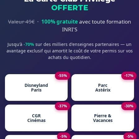
OFFERTE
Valeur 49€
·
100% gratuite
avec toute formation
INRI'S
Jusqu'à
-70%
sur des milliers d'enseignes partenaires — un
avantage exclusif qui amortit le coût de votre permis sur vos
achats du quotidien.
-55%
-17%
Disneyland
Parc
Paris
Astérix
-37%
-30%
CGR
Pierre &
Cinémas
Vacances
-5%
-5%