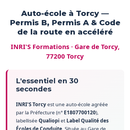
Auto-école à Torcy —
Permis B, Permis A & Code
de la route en accéléré
INRI'S Formations · Gare de Torcy,
77200 Torcy
L'essentiel en 30
secondes
INRI'S Torcy
est une auto-école agréée
par la Préfecture (n°
E1807700120
),
labellisée
Qualiopi
et
Label Qualité des
Écoles de Conduite
. Située au Gare de