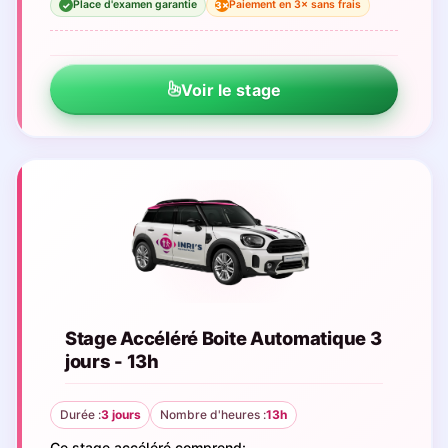
Place d'examen garantie
Paiement en 3× sans frais
3×
✓
Voir le stage
Stage Accéléré Boite Automatique 3
jours - 13h
Durée :
3 jours
Nombre d'heures :
13h
Ce stage accéléré comprend: