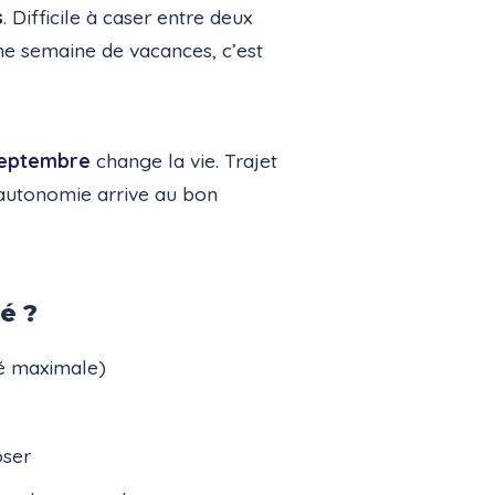
s
. Difficile à caser entre deux
une semaine de vacances, c’est
septembre
change la vie. Trajet
’autonomie arrive au bon
é ?
té maximale)
oser