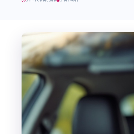
5 min de lecture
3 141 vues
Code en ligne
Bâteau
Bateau