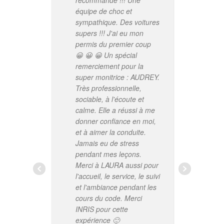
recommande !!! Une
équipe de choc et
sympathique. Des voitures
supers !!! J'ai eu mon
mon
permis du premier coup
au
😀 😀 😀 Un spécial
mon
remerciement pour la
amb
super monitrice : AUDREY.
re
Très professionnelle,
sociable, à l'écoute et
calme. Elle a réussi à me
donner confiance en moi,
et à aimer la conduite.
Jamais eu de stress
pendant mes leçons.
Merci à LAURA aussi pour
re
l'accueil, le service, le suivi
l'é
et l'ambiance pendant les
Mel
cours du code. Merci
de 
INRIS pour cette
sui
expérience 🙂