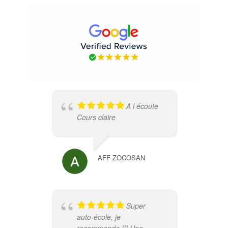
A l écoute
Cours claire
exp
re
mon
l'é
AFF ZOCOSAN
con
Super
auto-école, je