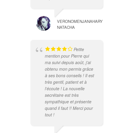
mon
Je 
rem
VERONOMENJANAHARY
d'u
NATACHA
lon
Bie
rem
Petite
trè
mention pour Pierre qui
mon
ma suivi depuis août, j’ai
av
obtenu mon permis grâce
pat
à ses bons conseils ! Il est
re
très gentil, patient et à
vou
l’écoute ! La nouvelle
en 
secrétaire est très
sympathique et présente
quand il faut !! Merci pour
tout !